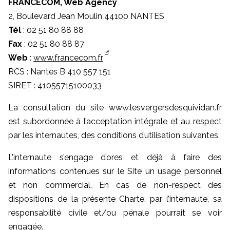
FRANCECOM, Web Agency
2, Boulevard Jean Moulin 44100 NANTES
Tél
: 02 51 80 88 88
Fax
: 02 51 80 88 87
Web
:
www.francecom.fr
RCS : Nantes B 410 557 151
SIRET : 41055715100033
La consultation du site www.lesvergersdesquividan.fr
est subordonnée à l’acceptation intégrale et au respect
par les internautes, des conditions d’utilisation suivantes.
L’internaute s’engage d’ores et déjà à faire des
informations contenues sur le Site un usage personnel
et non commercial. En cas de non-respect des
dispositions de la présente Charte, par l’internaute, sa
responsabilité civile et/ou pénale pourrait se voir
engagée.