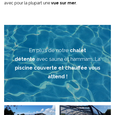
avec pour la plupart une
vue sur mer
.
En plus de notre
chalet
détente
avec sauna et hammam…La
piscine couverte et chauffée vous
attend !