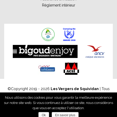
Règlement intérieur
©Copyright
2019 - 2026
Les Vergers de Squividan
| Tous
droits réservés - Reproduction interdite | Réalisation :
Nous utilisons des cookies pour vous garantir la meilleure expérience
Francecom, Agence digitale
sur notre site web. Si vous continuez à utiliser ce site, nous considérons
Mentions légales
Gestion des données personnelles
que vous en acceptez l'utilisation.
Politique de confidentialité
Ok
En savoir plus