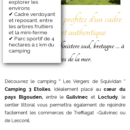
explorer les
environs
✔ Cadre verdoyant
Au Guilvinec, profitez d’un cadre
et reposant, entre
les arbres fruitiers
merveilleux et authentique
et la mini-ferme
✔ Parc sportif de 4
pour vos vacances en finistere sud, bretagne … à
hectares à 1 km du
camping
500 mètres de la mer.
Découvrez le camping ‟ Les Vergers de Squividan ”
Camping 3 Etoiles
, idéalement placé au
cœur du
pays Bigouden,
entre le
Guilvinec
et
Loctudy
, le
sentier littoral vous permettra également de rejoindre
facilement les commerces de Treffiagat -Guilvinec ou
de Lesconil.