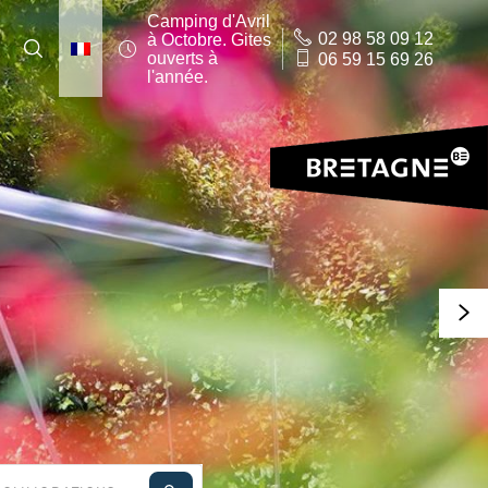
Votre
Camping d'Avril
langue
02 98 58 09 12
à Octobre. Gites
:
Suivez-
ouverts à
06 59 15 69 26
Rechercher
l'année.
nous
!
s