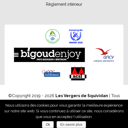
Règlement intérieur
©Copyright
2019 - 2026
Les Vergers de Squividan
| Tous
droits réservés - Reproduction interdite | Réalisation :
Nous utilisons des cookies pour vous garantir la meilleure expérience
Francecom, Agence digitale
sur notre site web. Si vous continuez à utiliser ce site, nous considérons
Mentions légales
Gestion des données personnelles
que vous en acceptez l'utilisation.
Politique de confidentialité
Ok
En savoir plus